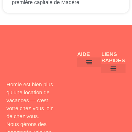
première capitale de Madère
AIDE
LIENS
RAPIDES
GENERAL CONDITIONS
COOKIES POLICY
LEGAL NOTICE
PRIVACY POLICY
LIVRO DE RECLAMAÇÕES
BEST DEALS
HOST WITH HOMIE
MEET HOMIE
Homie est bien plus
qu’une location de
vacances — c’est
votre chez-vous loin
de chez vous.
Nous gérons des