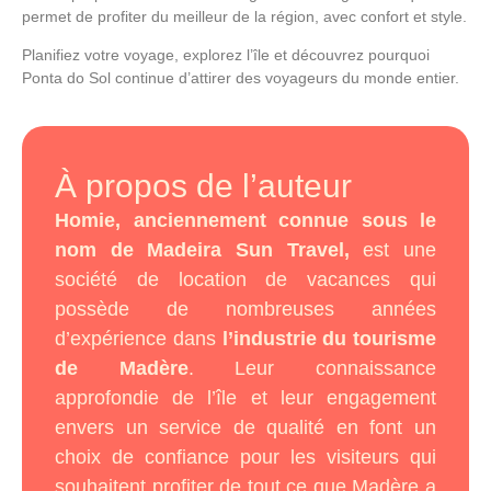
permet de profiter du meilleur de la région, avec confort et style.
Planifiez votre voyage, explorez l’île et découvrez pourquoi
Ponta do Sol
continue d’attirer des voyageurs du monde entier.
À propos de l’auteur
Homie, anciennement connue sous le
nom de Madeira Sun Travel,
est une
société de location de vacances qui
possède de nombreuses années
d’expérience dans
l’industrie du tourisme
de Madère
. Leur connaissance
approfondie de l’île et leur engagement
envers un service de qualité en font un
choix de confiance pour les visiteurs qui
souhaitent profiter de tout ce que Madère a