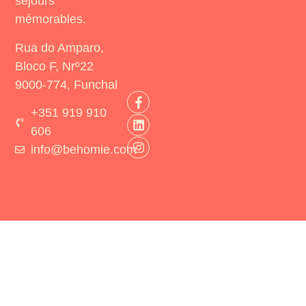
séjours
mémorables.
Rua do Amparo,
Bloco F, Nrº22
9000-774, Funchal
+351 919 910
606
info@behomie.com