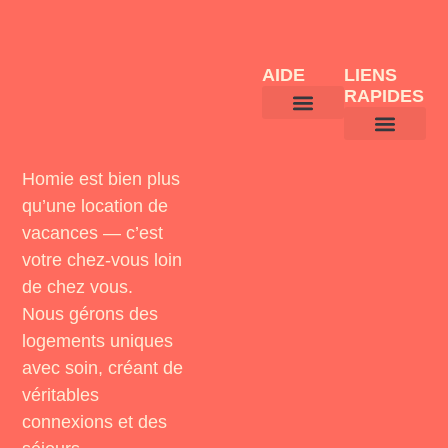
AIDE
LIENS
RAPIDES
GENERAL CONDITIONS
COOKIES POLICY
LEGAL NOTICE
PRIVACY POLICY
LIVRO DE RECLAMAÇÕES
BEST DEALS
HOST WITH HOMIE
MEET HOMIE
Homie est bien plus
qu’une location de
vacances — c’est
votre chez-vous loin
de chez vous.
Nous gérons des
logements uniques
avec soin, créant de
véritables
connexions et des