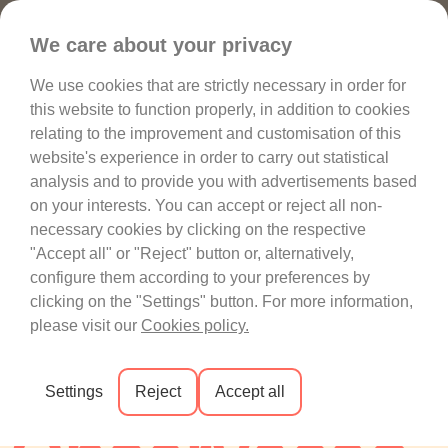
Favoritos
We care about your privacy
We use cookies that are strictly necessary in order for
this website to function properly, in addition to cookies
relating to the improvement and customisation of this
website's experience in order to carry out statistical
analysis and to provide you with advertisements based
on your interests. You can accept or reject all non-
necessary cookies by clicking on the respective
"Accept all" or "Reject" button or, alternatively,
configure them according to your preferences by
clicking on the "Settings" button. For more information,
please visit our
Cookies policy.
JUNTE-SE À 
DESCUBRA A 
Settings
Reject
Accept all