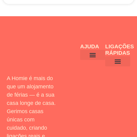
AJUDA
LIGAÇÕES
RÁPIDAS
CONDIÇÕES GERAIS
POLITICA DE COOKIES
AVISO LEGAL
POLITICA DE PRIVACIDADE
LIVRO DE RECLAMAÇÕES
JUNTE-SE À HOMIE
DESCOBRE A HOMIE
A Homie é mais do
que um alojamento
de férias — é a sua
casa longe de casa.
Gerimos casas
únicas com
cuidado, criando
ligações reais e