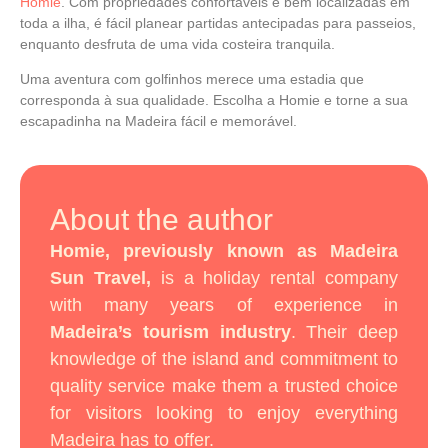
Homie
. Com propriedades confortáveis e bem localizadas em
toda a ilha, é fácil planear partidas antecipadas para passeios,
enquanto desfruta de uma vida costeira tranquila.
Uma aventura com golfinhos merece uma estadia que
corresponda à sua qualidade. Escolha a
Homie
e torne a sua
escapadinha na Madeira fácil e memorável.
About the author
Homie, previously known as Madeira
Sun Travel,
is a holiday rental company
with many years of experience in
Madeira’s tourism industry
. Their deep
knowledge of the island and commitment to
quality service make them a trusted choice
for visitors looking to enjoy everything
Madeira has to offer.