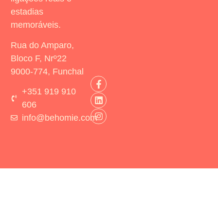
estadias
memoráveis.
Rua do Amparo,
Bloco F, Nrº22
9000-774, Funchal
+351 919 910
606
info@behomie.com