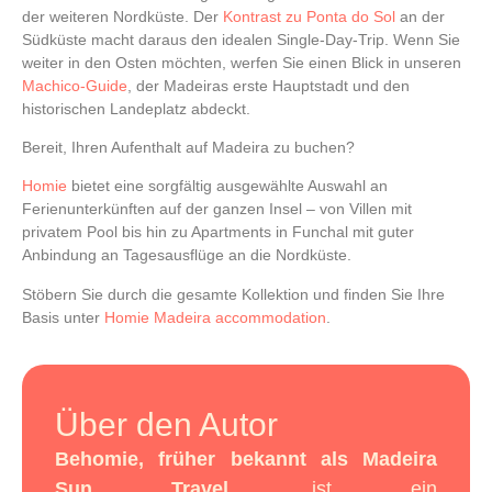
der weiteren Nordküste. Der
Kontrast zu Ponta do Sol
an der
Südküste macht daraus den idealen Single-Day-Trip. Wenn Sie
weiter in den Osten möchten, werfen Sie einen Blick in unseren
Machico-Guide
, der Madeiras erste Hauptstadt und den
historischen Landeplatz abdeckt.
Bereit, Ihren Aufenthalt auf Madeira zu buchen?
Homie
bietet eine sorgfältig ausgewählte Auswahl an
Ferienunterkünften auf der ganzen Insel – von Villen mit
privatem Pool bis hin zu Apartments in Funchal mit guter
Anbindung an Tagesausflüge an die Nordküste.
Stöbern Sie durch die gesamte Kollektion und finden Sie Ihre
Basis unter
Homie Madeira accommodation
.
Über den Autor
Behomie, früher bekannt als Madeira
Sun Travel,
ist ein