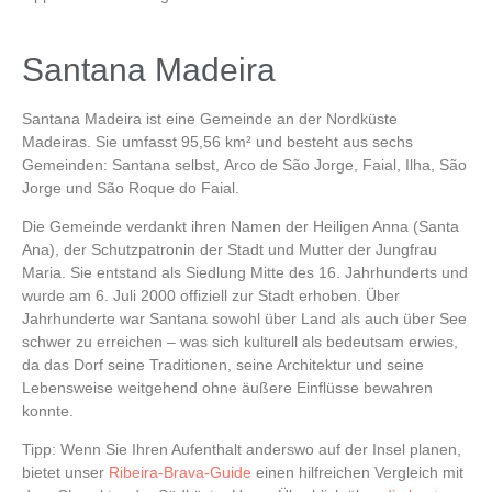
Santana Madeira
Santana Madeira
ist eine Gemeinde an der Nordküste
Madeiras. Sie umfasst 95,56 km² und besteht aus sechs
Gemeinden:
Santana
selbst,
Arco de São Jorge
,
Faial
,
Ilha
,
São
Jorge
und
São Roque do Faial
.
Die Gemeinde verdankt ihren Namen der Heiligen Anna (Santa
Ana), der Schutzpatronin der Stadt und Mutter der Jungfrau
Maria. Sie entstand als Siedlung Mitte des 16. Jahrhunderts und
wurde am 6. Juli 2000 offiziell zur Stadt erhoben. Über
Jahrhunderte war Santana sowohl über Land als auch über See
schwer zu erreichen – was sich kulturell als bedeutsam erwies,
da das Dorf seine Traditionen, seine Architektur und seine
Lebensweise weitgehend ohne äußere Einflüsse bewahren
konnte.
Tipp
: Wenn Sie Ihren Aufenthalt anderswo auf der Insel planen,
bietet unser
Ribeira-Brava-Guide
einen hilfreichen Vergleich mit