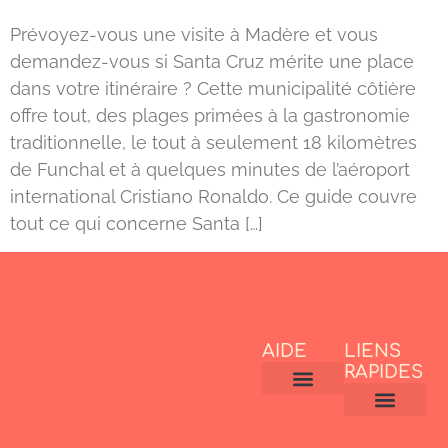
Prévoyez-vous une visite à Madère et vous
demandez-vous si Santa Cruz mérite une place
dans votre itinéraire ? Cette municipalité côtière
offre tout, des plages primées à la gastronomie
traditionnelle, le tout à seulement 18 kilomètres
de Funchal et à quelques minutes de l’aéroport
international Cristiano Ronaldo. Ce guide couvre
tout ce qui concerne Santa […]
AIDE
LIENS
RAPIDES
GENERAL CONDITIONS
COOKIES POLICY
LEGAL NOTICE
PRIVACY POLICY
LIVRO DE RECLAMAÇÕES
BEST DEALS
HOST WITH HOMIE
MEET HOMIE