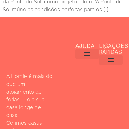
da Ponta do Sol, como projeto piloto. “A Ponta do
Sol reúne as condições perfeitas para os […]
AJUDA
LIGAÇÕES
RÁPIDAS
CONDIÇÕES GERAIS
POLITICA DE COOKIES
AVISO LEGAL
POLITICA DE PRIVACIDADE
LIVRO DE RECLAMAÇÕES
JUNTE-SE À HOMIE
DESCOBRE A HOMIE
A Homie é mais do
que um
alojamento de
férias — é a sua
casa longe de
casa.
Gerimos casas