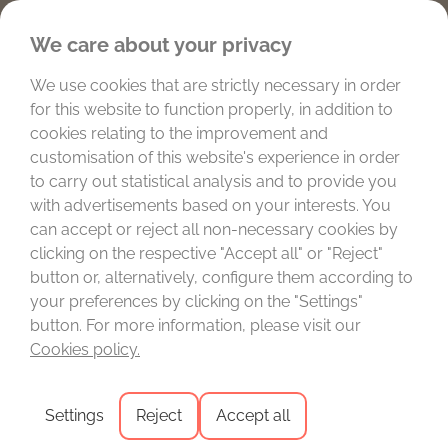
Favoritos
We care about your privacy
We use cookies that are strictly necessary in order
for this website to function properly, in addition to
cookies relating to the improvement and
customisation of this website's experience in order
to carry out statistical analysis and to provide you
with advertisements based on your interests. You
can accept or reject all non-necessary cookies by
clicking on the respective "Accept all" or "Reject"
button or, alternatively, configure them according to
JUNTE-SE À
DESCUBRA A
your preferences by clicking on the "Settings"
Tag:
Digital
button. For more information, please visit our
Cookies policy.
Nomad
Settings
Reject
Accept all