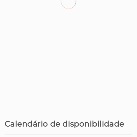
Estação de autocarros
300 m
Supermercado - -Supermercado Bom
350 m
Bom
Parque aquático - Aquaparque da
500 m
Madeira
Praia com rochas - Praia das
500 m
Palmeiras
Povoação - Vila de Santa Cruz
550 m
Restaurante - Taberna do Petisco Do
850 m
dia para a noite restaurante
Calendário de disponibilidade
Café - Doce satisfação
850 m