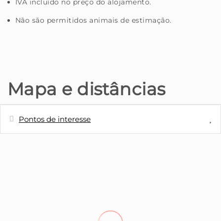
IVA incluído no preço do alojamento.
Não são permitidos animais de estimação.
Mapa e distâncias
Pontos de interesse
Distâncias
Aeroporto - Aeroporto da Madeira
2,6 m
Hospital - Hospital Dr. Nélio
20,5 m
Mendonça