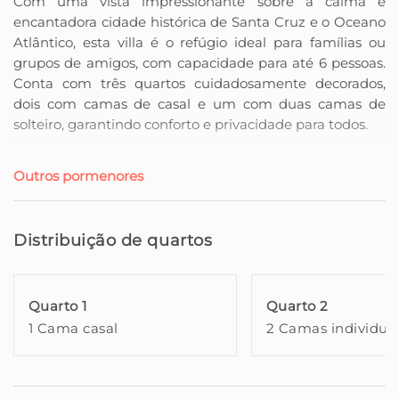
Com uma vista impressionante sobre a calma e
encantadora cidade histórica de Santa Cruz e o Oceano
Atlântico, esta villa é o refúgio ideal para famílias ou
grupos de amigos, com capacidade para até 6 pessoas.
Conta com três quartos cuidadosamente decorados,
dois com camas de casal e um com duas camas de
solteiro, garantindo conforto e privacidade para todos.
No coração da villa encontra-se uma acolhedora sala de
Outros pormenores
estar, perfeita para relaxar após um dia de descobertas.
A cozinha totalmente equipada permite preparar desde
pequenos-almoços tranquilos a jantares elaborados, e a
Distribuição de quartos
villa dispõe ainda de duas casas de banho modernas. A
ampla varanda com jardim e churrasqueira é o local
perfeito para momentos de lazer ao ar livre,
Quarto 1
Quarto 2
contemplando o mar e o pôr-do-sol, tornando cada
1 Cama casal
2 Camas individua
instante inesquecível.
A vista da villa estende-se por toda a baía de Santa Cruz
e pelo infinito azul do Atlântico, criando um cenário