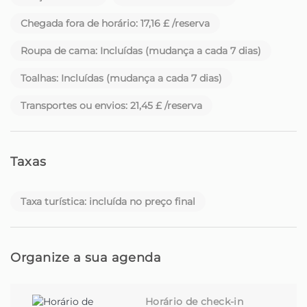
Chegada fora de horário: 17,16 £ /reserva
Cada estadia é pensada ao detalhe para ser especial e
acolhedora. Cada casa tem a sua história. E cada
Roupa de cama: Incluídas (mudança a cada 7 dias)
hóspede é recebido como um velho amigo.
Toalhas: Incluídas (mudança a cada 7 dias)
Para além do conforto e da hospitalidade,
disponibilizamos ainda, mediante solicitação, serviços
Transportes ou envios: 21,45 £ /reserva
adicionais como aluguer de carros, reservas de
atividades, experiências personalizadas e muito mais -
tudo para que aproveite a Madeira ao máximo.
Taxas
Seja um viajante à procura de um cantinho especial ou
um proprietário à procura de quem cuide da sua casa
Taxa turística: incluída no preço final
com dedicação, está no sítio certo.
Homie - A sua casa longe de casa, na bela ilha da
Organize a sua agenda
Madeira.
Horário de check-in