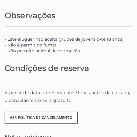
Para além do conforto e hospitalidade, oferecemos,
Observações
mediante pedido, serviços adicionais como aluguer de
automóveis, reserva de atividades, experiências
personalizadas e muito mais - tudo para que possa
desfrutar da Madeira ao máximo.
- Este aluguer não aceita grupos de jovens (Até 18 anos)
- Não é permitido fumar
Se é um viajante à procura de um lugar especial, ou um
- Não permite animal de estimação
proprietário que procura alguém para cuidar da sua
casa com dedicação, está no lugar certo.
Condições de reserva
Informamos que os check-ins após as 22:00 implicam
custos adicionais de 20 €, a pagar em dinheiro ao nosso
anfitrião no momento da chegada.
A partir da data da reserva até 31 dias antes da entrada,
o cancelamento será gratuito
Homie - A tua casa longe de casa, na maravilhosa ilha
da Madeira
VER POLÍTICA DE CANCELAMENTO