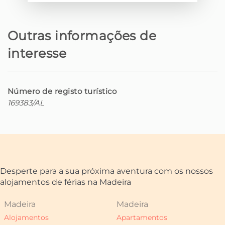
reconectar com o que realmente
importa, longe da azáfama do
quotidiano.
Outras informações de
Com capacidade para 4 pessoas, o
interesse
King’s Shelter oferece o máximo de
conforto em dois quartos acolhedores,
ambos equipados com camas de
Número de registo turístico
casal, um deles en suite.
169383/AL
No rés-do-chão, encontra uma cozinha
totalmente equipada e sala de jantar
em open space, assim como uma sala
de estar pronta para momentos de
convívio e descontração.
Desperte para a sua próxima aventura com os nossos
No exterior, a zona de churrasco
alojamentos de férias na Madeira
promete ser o ponto alto para
convívios inesquecíveis entre família e
Madeira
Madeira
amigos.
Alojamentos
Apartamentos