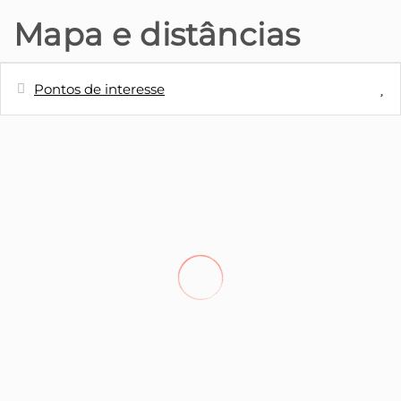
Mapa e distâncias
Pontos de interesse
Distâncias
Aeroporto - Aeroporto Internacional
69 m
da Madeira
Estação de autocarros - Paragem de
190 m
Autocarro
Café - Mini Mercado - Onda Azul
550 m
Supermercado - Mini Mercado Onda
550 m
Azul