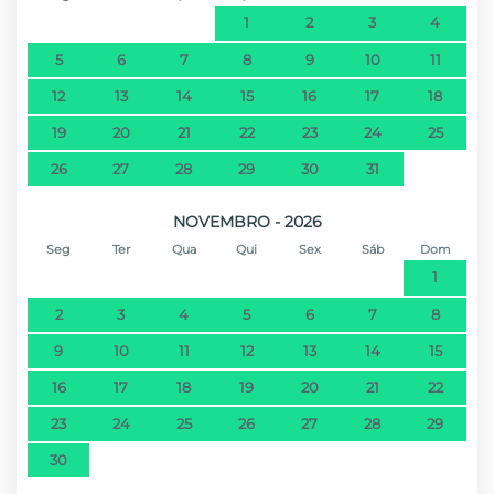
1
2
3
4
Parque aquático - Aquaparque da
66,9 km
5
6
7
8
9
10
11
Madeira
12
13
14
15
16
17
18
Campo de Golf - Santo da Serra Golf
73,4 km
19
20
21
22
23
24
25
Club
26
27
28
29
30
31
NOVEMBRO - 2026
Seg
Ter
Qua
Qui
Sex
Sáb
Dom
1
2
3
4
5
6
7
8
9
10
11
12
13
14
15
16
17
18
19
20
21
22
23
24
25
26
27
28
29
30