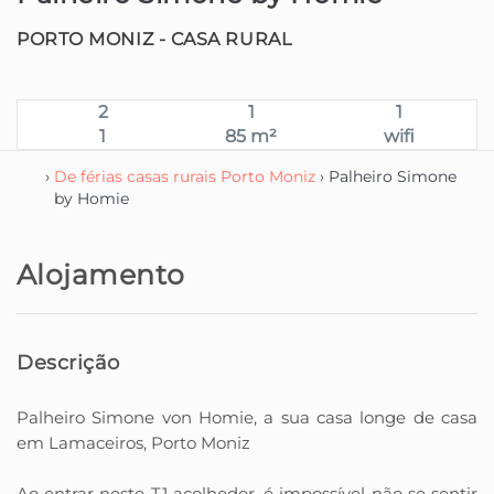
PORTO MONIZ -
CASA RURAL
2
1
1
1
85 m²
wifi
›
De férias casas rurais Porto Moniz
› Palheiro Simone
by Homie
Alojamento
Descrição
Palheiro Simone von Homie, a sua casa longe de casa
em Lamaceiros, Porto Moniz
Ao entrar neste T1 acolhedor, é impossível não se sentir