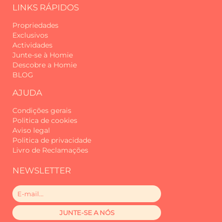
destinada a cobrir custos de
LINKS RÁPIDOS
reparação, substituição ou limpeza
Propriedades
extraordinária.
Exclusivos
Actividades
Desde 2017, recebemos viajantes de
Junte-se à Homie
todo o mundo na nossa querida ilha
Descobre a Homie
da Madeira, com o compromisso de
BLOG
proporcionar experiências
memoráveis e um serviço de
AJUDA
excelência. Começámos como
Condições gerais
Madeira Sun Travel, um nome que
Politica de cookies
refletia o sol, o conforto e o espírito
Aviso legal
acolhedor que sempre nos guiou.
Politica de privacidade
Livro de Reclamações
Com o tempo, percebemos que
queríamos ir mais além: mais
NEWSLETTER
proximidade, mais autenticidade,
mais ligação.
Foi assim que nasceu a Homie. Mais
do que um novo nome — uma nova
forma de estar.