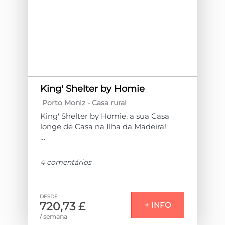
King' Shelter by Homie
Porto Moniz -
Casa rural
King' Shelter by Homie, a sua Casa
longe de Casa na Ilha da Madeira!
Descubra o refúgio perfeito no norte
da Ilha da Madeira com o King’s
4 comentários
Shelter, um alojamento rural
encantador em Santa do Porto Moniz,
rodeado por uma natureza
DESDE
deslumbrante e intocada. Este é o
720,73 £
+ INFO
local ideal para quem procura paz,
/ semana
tranquilidade e a oportunidade de se