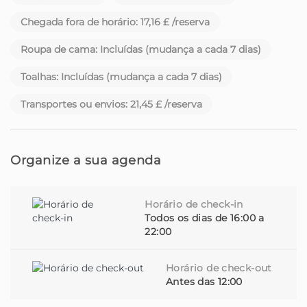
Chegada fora de horário: 17,16 £ /reserva
Desde 2017 recebemos viajantes de todo o mundo na
nossa querida ilha da Madeira com a promessa de
Roupa de cama: Incluídas (mudança a cada 7 dias)
oferecer experiências inesquecíveis e um serviço de
excelência.
Toalhas: Incluídas (mudança a cada 7 dias)
Começámos como Madeira Sun Travel, um nome que
Transportes ou envios: 21,45 £ /reserva
refletia o sol, o conforto e o espírito acolhedor que
sempre nos guiou.
Ao longo do tempo, percebemos que queríamos ir mais
Organize a sua agenda
além: mais proximidade, mais autenticidade, mais
ligação.
Horário de check-in
Assim nasceu o Homie. Mais do que apenas um novo
Todos os dias de 16:00 a
nome - uma nova forma de ser. Cada estadia é pensada
22:00
ao pormenor para ser especial e acolhedora.
Horário de check-out
Cada casa tem a sua própria história. E cada convidado
Antes das 12:00
é recebido como um velho amigo.