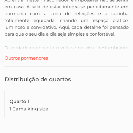
em casa. A sala de estar integra-se perfeitamente em
harmonia com a zona de refeições e a cozinha
totalmente equipada, criando um espaço prático,
luminoso e convidativo. Aqui, cada detalhe foi pensado
para que o seu dia a dia seja simples e confortável.
O verdadeiro encanto revela-se na vista deslumbrante
da janela da cozinha. Durante a preparação de uma
Outros pormenores
refeição, pode deixar-se envolver pela paisagem única
que apenas a natureza da Madeira oferece.
Distribuição de quartos
Ao descer para o andar inferior, encontrará um espaço
espaçoso com uma cama king size, ideal para noites de
profunda recuperação, e uma casa de banho moderna
Quarto 1
com chuveiro. O ar condicionado garante o ambiente
1 Cama king size
perfeito para momentos de relaxamento após um dia
cheio de aventuras na ilha.
A partir deste piso, tem acesso à área exterior, onde