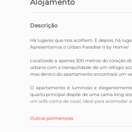
Alojamento
Descrição
Há lugares que nos acolhem. E depois, há lug
Apresentamos o Urban Paradise II by Homie!
Localizado a apenas 300 metros do coração d
urbano com a tranquilidade de um refúgio acol
mas dentro do apartamento encontrará um ver
O apartamento é luminoso e elegantemente 
quarto principal dispõe de uma cama king size
um sofá-cama de casal, ideal para acomodar ad
A área de refeições integrada com a cozin
Outros pormenores
agradável, desde um pequeno-almoço leve at
todos os hóspedes, e a prática zona de lava