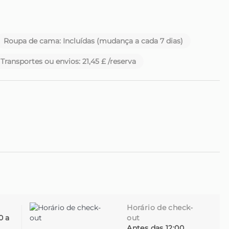
 da Madeira.
Roupa de cama: Incluídas (mudança a cada 7 dias)
Transportes ou envios: 21,45 £ /reserva
Horário de check-
0 a
out
Antes das 12:00