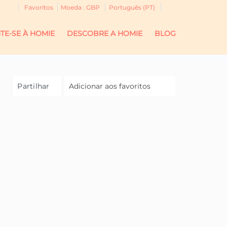
Favoritos
Moeda :
GBP
Português (PT)
TE-SE À HOMIE
DESCOBRE A HOMIE
BLOG
Partilhar
Adicionar aos favoritos