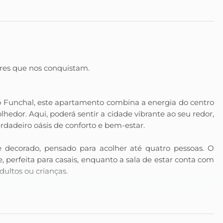
ares que nos conquistam.
o Funchal, este apartamento combina a energia do centro
hedor. Aqui, poderá sentir a cidade vibrante ao seu redor,
dadeiro oásis de conforto e bem-estar.
decorado, pensado para acolher até quatro pessoas. O
, perfeita para casais, enquanto a sala de estar conta com
ultos ou crianças.
ha totalmente equipada torna cada refeição prática e
é um jantar relaxante. A casa de banho completa serve
ndaria, equipada com máquina de lavar roupa, estendal e