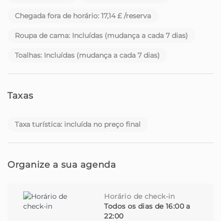
acolhedora. Cada casa tem a sua história. E cada
Chegada fora de horário: 17,14 £ /reserva
hóspede é recebido como um velho amigo.
Roupa de cama: Incluídas (mudança a cada 7 dias)
Para além do conforto e da hospitalidade,
disponibilizamos ainda, mediante solicitação, serviços
Toalhas: Incluídas (mudança a cada 7 dias)
adicionais como aluguer de carros, reservas de
atividades, experiências personalizadas e muito mais -
tudo para que aproveite a Madeira ao máximo.
Taxas
Seja um viajante à procura de um cantinho especial ou
um proprietário à procura de quem cuide da sua casa
Taxa turística: incluída no preço final
com dedicação, está no sítio certo.
Homie - A sua casa longe de casa, na bela ilha da
Organize a sua agenda
Madeira.
Horário de check-in
Todos os dias de 16:00 a
22:00