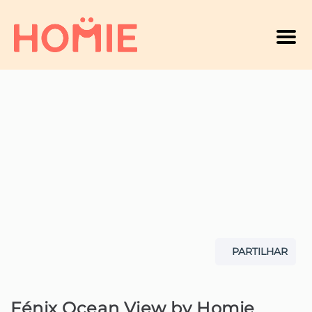
Men
PARTILHAR
Fénix Ocean View by Homie