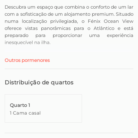
Descubra um espaço que combina o conforto de um lar
com a sofisticação de um alojamento premium. Situado
numa localização privilegiada, o Fénix Ocean View
oferece vistas panorâmicas para o Atlântico e está
preparado para proporcionar uma experiência
inesquecível na ilha.
Os interiores modernos e bem decorados foram
Outros pormenores
projetados para garantir o máximo conforto. Desde a
sala de estar espaçosa e iluminada até à cozinha
totalmente equipada, cada espaço foi pensado para que
Distribuição de quartos
se sinta verdadeiramente em casa.
Os quartos oferecem uma combinação perfeita entre
Quarto 1
conforto e elegância. Camas de alta qualidade, uma
1 Cama casal
atmosfera tranquila e detalhes cuidadosamente
escolhidos asseguram noites de sono revigorantes.
O ponto alto da propriedade é a varanda, onde poderá