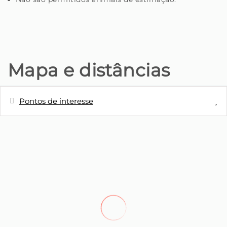
Mapa e distâncias
Pontos de interesse
Distâncias
Rio
0 m
Restaurante - Burguer King
0 m
Parque - Parque de Santa Catarina
4,1 m