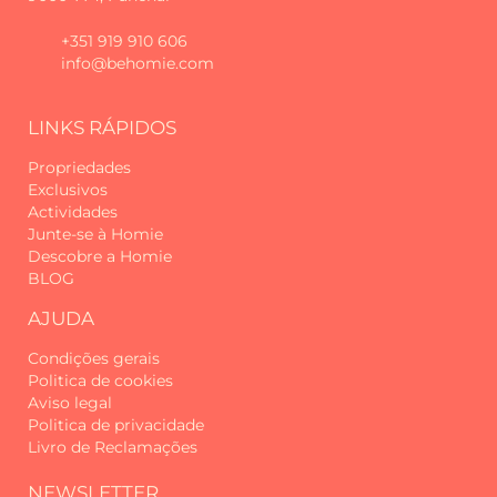
Os hóspedes são responsáveis pela
boa utilização do alojamento e dos
+351 919 910 606
respetivos equipamentos. Danos,
info@behomie.com
perdas ou utilização indevida
identificados durante ou após a
estadia poderão estar sujeitos à
LINKS RÁPIDOS
aplicação de uma taxa de danos,
Propriedades
destinada a cobrir custos de
Exclusivos
reparação, substituição ou limpeza
Actividades
extraordinária.
Junte-se à Homie
Descobre a Homie
Desde 2017, temos recebido viajantes
BLOG
de todo o mundo na nossa querida
Ilha da Madeira, com o compromisso
AJUDA
de proporcionar experiências
Condições gerais
memoráveis e um serviço de
Politica de cookies
excelência.
Aviso legal
Politica de privacidade
Começámos como Madeira Sun Travel,
Livro de Reclamações
um nome que refletia o sol, o conforto
e o espírito acolhedor que sempre nos
NEWSLETTER