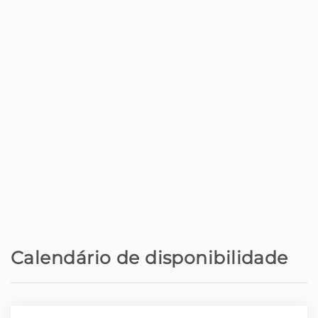
Aeroporto - Aeroporto Internacional
21,4 m
Cristiano Ronaldo
Parque aquático - Piscinas Naturais
46,3 m
do Porto Moniz
Restaurante - Mc Donalds
120 m
Hospital - Hospital Particular
140 m
Restaurante - Pizza Moments
220 m
Café - Pastry My Temptation
400 m
Calendário de disponibilidade
Café - Confeitaria
450 m
Supermercado - Continente São
450 m