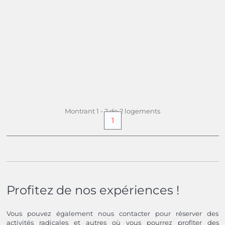
impressionnante sur l'océan Atlantique, à...
DÈS
1 516,
20 £
+ INFO
par semaine
(21,66 £ pers./nuit)
Montrant 1 - 2 de 2 logements
1
Profitez de nos expériences !
Vous pouvez également nous contacter pour réserver des
activités radicales et autres où vous pourrez profiter des