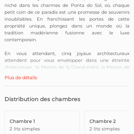
niché dans les charmes de Ponta do Sol, où chaque
petit coin de ce paradis est une promesse de souvenirs
inoubliables. En franchissant les portes de cette
propriété unique, plongez dans un monde où la
tradition madérienne fusionne avec le luxe
contemporain.
En vous attendant, cinq joyaux architecturaux
attendent pour vous envelopper dans une étreinte
chaleureuse : la Maison de la Grand-mère, la Maison de
la Mère I, la Maison de la Mère II, la Grange I et la
Plus de détails
Grange II. Chacune de ces unités d'hébergement est
une ode à l'élégance et au confort, conçue pour
satisfaire les voyageurs les plus exigeants.
Distribution des chambres
La Casa da Mãe II est un appartement au 1er étage de
style madérien complètement rénové et décoré de
Chambre 1
Chambre 2
manière raffinée avec un haut standard de qualité.
2 lits simples
2 lits simples