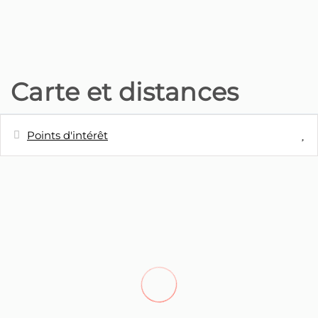
Carte et distances
Points d'intérêt
Distances
Station de bus - Paragem de
10 m
autocarro
Restaurant - Lareira Portuguesa,
140 m
Ponta do sol
Restaurant - O cantinho do Lugar de
190 m