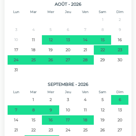
Continente
AOÛT - 2026
Lun
Mar
Mer
Jeu
Ven
Sam
Dim
Plage de sable - Praia da Calheta
11 km
1
2
3
4
5
6
7
8
9
Ville - Calheta
11 km
10
11
12
13
14
15
16
Parc aquatique - Aquaparque da
23 km
17
18
19
20
21
22
23
Madeira
24
25
26
27
28
29
30
31
Golf - Palheiro Golf
27 km
SEPTEMBRE - 2026
Aeroport - Aeroporto da Madeira
38 km
Lun
Mar
Mer
Jeu
Ven
Sam
Dim
1
2
3
4
5
6
7
8
9
10
11
12
13
14
15
16
17
18
19
20
21
22
23
24
25
26
27