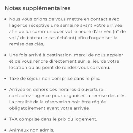
Notes supplémentaires
Veuillez noter que l'enregistrement après 22h est
soumis à des frais d'enregistrement tardif de 20 €.
Nous vous prions de vous mettre en contact avec
l'agence réceptive une semaine avant votre arrivée
Homie - Votre maison loin de chez vous, sur la belle île
afin de lui communiquer votre heure d'arrivée (nº de
de Madère.
vol / de bateau le cas échéant) afin d'organiser la
remise des clés.
Une fois arrivé à destination, merci de nous appeler
et de vous rendre directement sur le lieu de votre
location ou au point de rendez-vous convenu.
Taxe de séjour non comprise dans le prix.
Arrivée en dehors des horaires d'ouverture :
contactez l'agence pour organiser la remise des clés.
La totalité de la réservation doit être réglée
obligatoirement avant votre arrivée.
TVA comprise dans le prix du logement.
Animaux non admis.