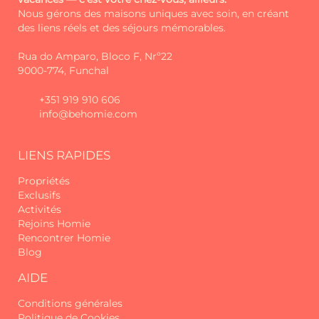
connexion.
Nous gérons des maisons uniques avec soin, en créant
des liens réels et des séjours mémorables.
C'est ainsi qu'est née Homie. Plus
qu'un nouveau nom - une nouvelle
Rua do Amparo, Bloco F, Nrº22
façon d'être.
9000-774, Funchal
Chaque séjour est pensé dans les
+351 919 910 606
moindres détails pour être spécial et
info@behomie.com
accueillant. Chaque maison a son
histoire. Et chaque hôte est reçu
comme un vieil ami.
LIENS RAPIDES
Propriétés
Au-delà du confort et de l'hospitalité,
Exclusifs
nous mettons également à votre
Activités
disposition, sur demande, des services
Rejoins Homie
supplémentaires tels que la location
Rencontrer Homie
de voitures, les réservations d'activités,
Blog
les expériences personnalisées et bien
d'autres - tout pour que vous profitiez
AIDE
au maximum de la Madère.
Conditions générales
Politique de Cookies
Que vous soyez un voyageur à la