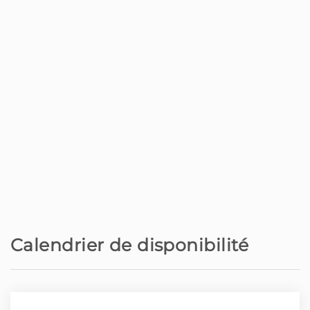
Baixo
Restaurant - Brasa Brasil restaurante
200 m
Plage de galet - Praia do Lugar de
200 m
Baixo, Ponta do Sol
Supermarché - Supermercado
1 km
Amanhecer
Ville - Centro da Ponta do Sol
1,5 km
Restaurant - The old Pharmacy
1,5 km
Calendrier de disponibilité
Ville - Ribeira Brava
5 km
Supermarché - Supermercado
5 km