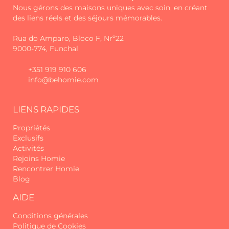
ami.
Nous gérons des maisons uniques avec soin, en créant
des liens réels et des séjours mémorables.
Au-delà du confort et de l'hospitalité,
nous mettons également à votre
Rua do Amparo, Bloco F, Nrº22
disposition, sur demande, des services
9000-774, Funchal
supplémentaires tels que la location
de voitures, la réservation d'activités,
+351 919 910 606
des expériences personnalisées et
info@behomie.com
bien d'autres - tout pour que vous
puissiez profiter au maximum de la
LIENS RAPIDES
Madère.
Propriétés
Soyez un voyageur à la recherche d'un
Exclusifs
lieu spécial ou un propriétaire à la
Activités
recherche de quelqu'un pour
Rejoins Homie
s'occuper de votre maison avec
Rencontrer Homie
dévouement, vous êtes au bon
Blog
endroit.
AIDE
Homie - Ta maison loin de chez toi, sur
Conditions générales
la belle île de Madère
Politique de Cookies