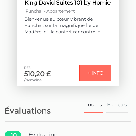
King David Suites 101 by Homie
Funchal -
Appartement
Bienvenue au cœur vibrant de
Funchal, sur la magnifique Île de
Madère, où le confort rencontre la
sophistication au King David Suites.
Cette propriété est composée de 9
unités d'habitation destinées à
l'hébergement touristique.
DÈS
510,20 £
+ INFO
Avec une vue privilégiée sur la baie
/ semaine
éblouissante de Funchal et le vaste
océan Atlantique, chaque unité de cet
hébergement a été méticuleusement
conçue avec des finitions luxueuses et
Toutes
Français
une touche de soin.
Évaluations
Notre attention aux détails se reflète
dans des intérieurs élégants, offrant
une atmosphère accueillante qui
1
Évaluation
10