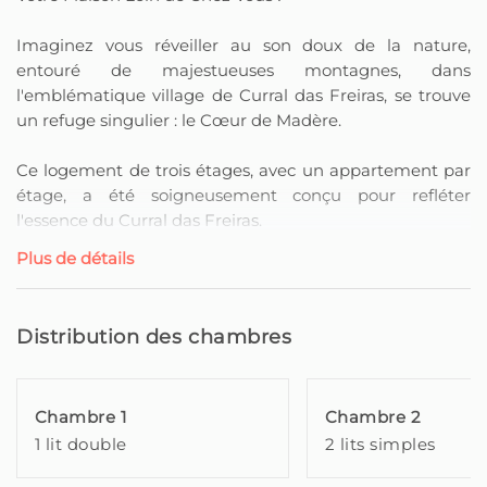
Imaginez vous réveiller au son doux de la nature,
entouré de majestueuses montagnes, dans
l'emblématique village de Curral das Freiras, se trouve
un refuge singulier : le Cœur de Madère.
Ce logement de trois étages, avec un appartement par
étage, a été soigneusement conçu pour refléter
l'essence du Curral das Freiras.
Chaque détail nous transporte dans l'environnement
Plus de détails
unique du village — les couleurs, les textures, les
paysages à couper le souffle, la célèbre ginja artisanale
et les châtaignes qui enchantent ceux qui passent par
Distribution des chambres
ici.
Le Cœur du Bois – Tour, situé au rez-de-chaussée,
Chambre 1
Chambre 2
composé de deux chambres confortables, l'une avec un
1 lit double
2 lits simples
lit double et l'autre avec deux lits simples, une salle de
bain moderne avec douche, et une cuisine pratique et