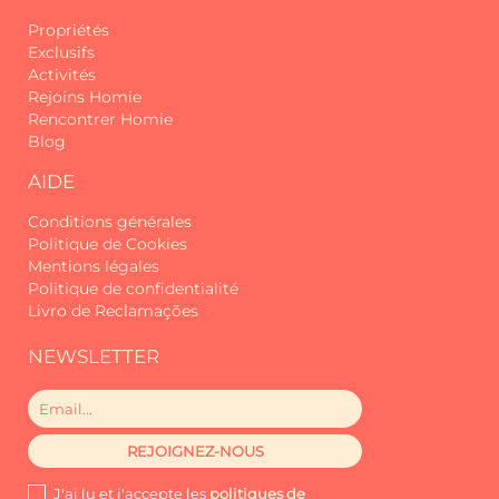
l'application d'une taxe de dommages,
destinée à couvrir les frais de
Propriétés
réparation, de remplacement ou de
Exclusifs
nettoyage extraordinaire.
Activités
Rejoins Homie
Rencontrer Homie
Depuis 2017, nous accueillons des
Blog
voyageurs du monde entier sur notre
chère île de Madère, avec
AIDE
l'engagement de fournir des
expériences mémorables et un service
Conditions générales
d'excellence. Nous avons commencé
Politique de Cookies
en tant que Madeira Sun Travel, un
Mentions légales
nom qui reflétait le soleil, le confort et
Politique de confidentialité
l'esprit accueillant qui nous a toujours
Livro de Reclamações
guidés.
NEWSLETTER
Avec le temps, nous avons réalisé que
nous voulions aller plus loin : plus de
proximité, plus d'authenticité, plus de
connexion.
J'ai lu et j'accepte les
politiques de
C'est ainsi qu'est née Homie. Plus