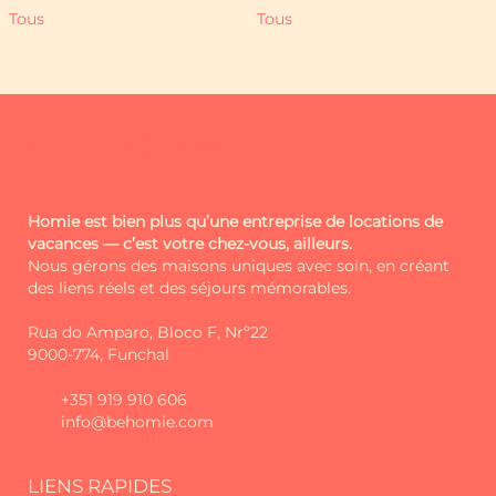
quelques pas de l'église mère et de
Tous
Tous
tous les services essentiels. Ici, vous
êtes à la porte de sentiers incroyables
et de belvédères comme le Puits des
Chefs, où la communion entre la
nature et la communauté est
évidente.
Le Cœur de Madère – Le Cidrão n'est
pas seulement un hébergement. C'est
Homie est bien plus qu’une entreprise de locations de
vacances — c’est votre chez-vous, ailleurs.
un voyage au cœur de la Madère
Nous gérons des maisons uniques avec soin, en créant
profonde, où la tradition, la légende et
des liens réels et des séjours mémorables.
le confort s'unissent pour offrir une
expérience véritablement inoubliable.
Rua do Amparo, Bloco F, Nrº22
9000-774, Funchal
Les hôtes sont responsables de la
bonne utilisation du logement et de
+351 919 910 606
ses équipements respectifs. Les
info@behomie.com
dommages, pertes ou utilisation
abusive identifiés pendant ou après le
séjour pourraient être soumis à
LIENS RAPIDES