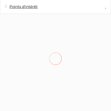
Points d'intérêt
Distances
Ville - Curral das Freiras
0 m
Plage de galet - Praia Formosa
14,7 m
Parc aquatique - Aquaparque
28,9 m
Madeira
Restaurant - Sabores do Curral
51 m
Restaurant - Vale das Freiras
68 m
Station de bus - Bus Stop Igreja Curral
95 m
das Freiras