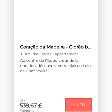
Coração da Madeira - Cidrão by Homie
Curral das Freiras -
Appartement
Au centre de l'île, au cœur de la
tradition, découvrez Votre Maison Loin
de Chez Vous !
Imaginez vous réveiller au son doux
de la nature, entouré de majestueuses
montagnes. C'est au cœur de
l'emblématique village de Curral das
DÈS
Freiras que se trouve un refuge
539,67 £
+ INFO
unique : le Cœur de Madère.
/ semaine