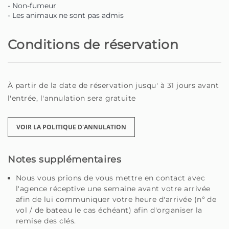
- Non-fumeur
personnalisées et bien d'autres - tout pour que vous
- Les animaux ne sont pas admis
profitiez au maximum de la Madère.
Conditions de réservation
Que vous soyez un voyageur à la recherche d'un coin
spécial ou un propriétaire à la recherche de quelqu'un
pour s'occuper de votre maison avec dévouement, vous
êtes au bon endroit.
À partir de la date de réservation jusqu' à 31 jours avant
l'entrée, l'annulation sera gratuite
Homie - Votre maison loin de chez vous, sur la belle île
de Madère.
VOIR LA POLITIQUE D'ANNULATION
Notes supplémentaires
Nous vous prions de vous mettre en contact avec
l'agence réceptive une semaine avant votre arrivée
afin de lui communiquer votre heure d'arrivée (nº de
vol / de bateau le cas échéant) afin d'organiser la
remise des clés.