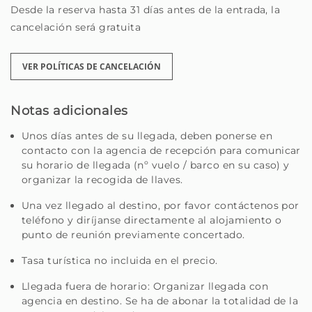
de nuestros huéspedes, que reflejan la calidad del
Desde la reserva hasta 31 días antes de la entrada, la
servicio que prestamos.
cancelación será gratuita
Además del confort y la hospitalidad, también ponemos
VER POLÍTICAS DE CANCELACIÓN
a su disposición, bajo solicitud, servicios adicionales
como alquiler de coches, reservas de actividades,
experiencias personalizadas y mucho más — todo para
Notas adicionales
que aproveche Madeira al máximo.
Unos días antes de su llegada, deben ponerse en
contacto con la agencia de recepción para comunicar
Sea un viajero en busca de un rincón especial o un
su horario de llegada (nº vuelo / barco en su caso) y
propietario en busca de quién cuide su casa con
organizar la recogida de llaves.
dedicación, está en el lugar correcto.
Una vez llegado al destino, por favor contáctenos por
Homie — Tu casa lejos de casa, en la hermosa isla de
teléfono y diríjanse directamente al alojamiento o
Madeira.
punto de reunión previamente concertado.
Tasa turística no incluida en el precio.
Llegada fuera de horario: Organizar llegada con
agencia en destino. Se ha de abonar la totalidad de la