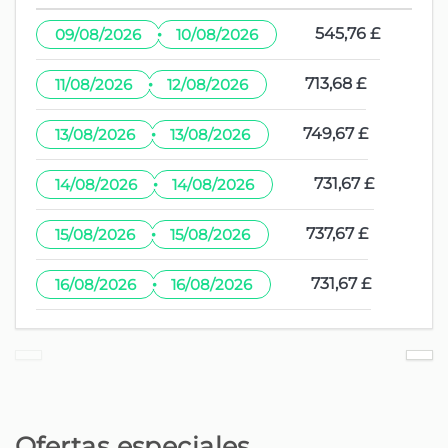
Madeira
·
545,76 £
09/08/2026
10/08/2026
Parque - Quinta Jardins do
8,8 km
Imperador
·
713,68 £
11/08/2026
12/08/2026
·
Campo de Golf - Palheiro Golf
9,9 km
749,67 £
13/08/2026
13/08/2026
·
Playa de roca - Fajã dos Padres
10,8 km
731,67 £
14/08/2026
14/08/2026
(Ribeira Brava)
·
737,67 £
15/08/2026
15/08/2026
Parque natural - Parque Ecológico
13,2 km
·
731,67 £
16/08/2026
16/08/2026
Parque natural - Parque Florestal do
17,4 km
Montado do Pereiro
Playa de roca - Praia da Ribeira Brava
17,8 km
Playa de arena - Praia da Ribeira
17,8 km
Ofertas especiales