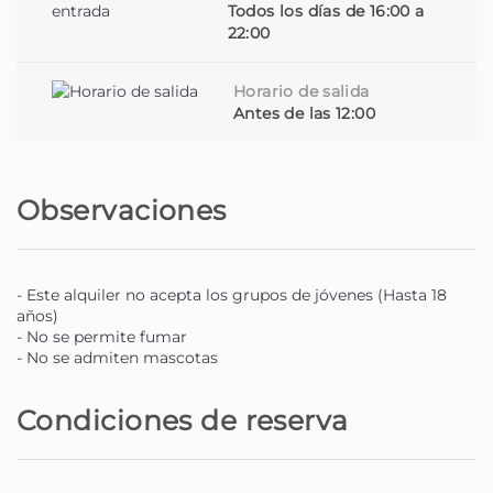
ella. Por eso, no entregamos solo llaves: ofrecemos
Todos los días de 16:00 a
bienvenidas cálidas, recomendaciones que se
22:00
transforman en descubrimientos inesperados y
alojamientos cuidados con el mismo cariño con que
Horario de salida
trataríamos nuestra propia casa.
Antes de las 12:00
Cada estancia está pensada al detalle para ser especial
y acogedora. Cada casa tiene su historia. Y cada
huésped es recibido como un viejo amigo.
Observaciones
Nuestro equipo, compuesto por especialistas en
hostelería, comunicación, finanzas, mantenimiento y
- Este alquiler no acepta los grupos de jóvenes (Hasta 18
diseño, está comprometido en cuidar cada etapa de la
años)
experiencia — desde la pre-reserva hasta el check-out.
- No se permite fumar
Trabajamos todos los días para crear estancias que
- No se admiten mascotas
dejan nostalgia.
Condiciones de reserva
Somos reconocidos por la atención personalizada, por la
confianza de los propietarios que nos eligen para
gestionar sus espacios y por las evaluaciones positivas