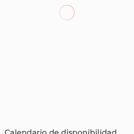
Restaurante - A Ferradura
300 m
Supermercado - Mercearia das
300 m
Madalenas - Amanhecer
Cafetería - Girassol, Padaria e Doçaria
400 m
Restaurante - RoadHouse
700 m
Restaurante - Restaurante Casa da
1,2 km
Sogra
Parque - Jardim do Amparo
1,2 km
Supermercado - Continente Modelo
1,2 km
Santo António
Calendario de disponibilidad