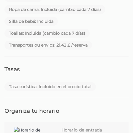
costos de reparación, sustitución o limpieza
Ropa de cama: Incluida (cambio cada 7 días)
extraordinaria.
Silla de bebé: Incluida
Desde 2017, recibimos viajeros de todo el mundo en
nuestra querida isla de Madeira, con el compromiso de
Toallas: Incluida (cambio cada 7 días)
proporcionar experiencias memorables y un servicio de
excelencia. Comenzamos como Madeira Sun Travel, un
Transportes ou envios: 21,42 £ /reserva
nombre que reflejaba el sol, el confort y el espíritu
acogedor que siempre nos ha guiado.
Tasas
Con el tiempo, nos dimos cuenta de que queríamos ir
más allá: más proximidad, más autenticidad, más
conexión.
Tasa turística: Incluido en el precio total
Así nació Homie. Más que un nuevo nombre — una
nueva forma de estar.
Organiza tu horario
Na Homie, creemos que viajar es más que descubrir
nuevos lugares — es sentirse en casa, incluso lejos de
Horario de entrada