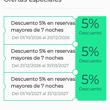
Brava
Parque acuático - Aquaparque
19,2 km
5%
Madeira
Descuento 5% en reservas
mayores de 7 noches
Descuento
Aeropuerto - Aeroporto Internacional
21 km
Del 01/10/2026 al 20/12/2026
da Madeira
5%
Descuento 5% en reservas
Aeropuerto internacional - Aeroporto
21 km
Internacional da Madeira
mayores de 7 noches
Descuento
Del 21/12/2026 al 31/03/2027
Playa de roca - Praia da Ponta do Sol
21,6 km
5%
Descuento 5% en reservas
Playa de arena - Praia de Machico
24,9 km
mayores de 7 noches
Descuento
Del 01/10/2027 al 31/12/2027
Parque natural - Parque Natural do
24,9 km
Ribeiro Frio