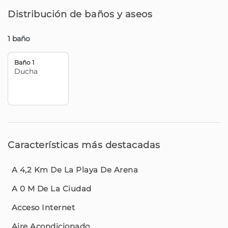
microondas, estufa y frigorífico —, permitiendo preparar
Distribución de baños y aseos
desde desayunos rápidos a cenas tranquilas, con la
sensación de estar en casa.
1 baño
El baño moderno y funcional ofrece una ducha
Baño 1
espaciosa, pensada para comodidad y practicidad.
Ducha
En el área de dormir, el ambiente fue diseñado para
garantizar descanso absoluto, con iluminación suave y
televisión, ideal para parejas. El estudio incluye además
dos camas extra, ideales para niños pequeños, sin
comprometer la comodidad.
Características más destacadas
Con estacionamiento privado y aire acondicionado, el
Studio Palace B garantiza una estancia práctica y sin
preocupaciones — perfecta tanto para descansar
A 4,2 Km De La Playa De Arena
después de un día de aventuras como para disfrutar de
A 0 M De La Ciudad
momentos más tranquilos.
Acceso Internet
A pesar de ubicarse en una zona tranquila, el Studio
Aire Acondicionado