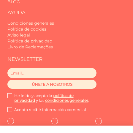
BLOG
ideales para niños pequeños, sin
comprometer la comodidad.
AYUDA
Con estacionamiento privado y aire
Condiciones generales
acondicionado, el Studio Palace A
Política de cookies
garantiza una estancia práctica y sin
Aviso legal
preocupaciones — perfecta tanto para
Política de privacidad
Livro de Reclamações
descansar después de un día de
aventuras como para disfrutar de
NEWSLETTER
momentos más tranquilos.
A pesar de ubicarse en una zona
tranquila, el Studio Palace A se
encuentra cerca de todo lo esencial:
pastelerías tradicionales, tiendas de
He leído y acepto la
política de
comestibles, pequeños restaurantes y
privacidad
y las
condiciones generales
cafés locales que dan vida y
autenticidad al barrio. Pasear por las
Acepto recibir información comercial
calles de Santo António es descubrir
rincones y sabores genuinos de
Madeira. En apenas 5 a 10 minutos en