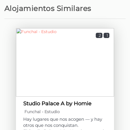
Campo de Golf - Clube de Golfe Santo
25,1 km
Alojamientos Similares
da Serra
Playa de roca - Praia da Madalena do
25,5 km
Mar
2
1
Parque natural - Quinta do Santo da
28 km
Serra
Playa de arena - Praia da Calheta
30,9 km
Playa de roca - Praia de São Vicente
32,5 km
Playa de arena - Prainha do Caniçal
32,7 km
Studio Palace A by Homie
Funchal -
Estudio
Playa de roca - Praia da Maiata
33,3 km
Hay lugares que nos acogen — y hay
otros que nos conquistan.