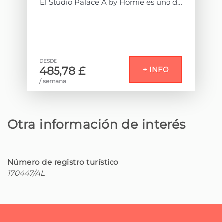
Playa de roca - Praia do Faial
37,5 km
El Studio Palace A by Homie es uno de
esos espacios.
Playa de arena - Praia do Porto do
39,6 km
Situado en una zona residencial
Seixal
tranquila de Santo António, en
Funchal, este estudio ha sido
DESDE
Parque natural - Parque das
40,1 km
cuidadosamente diseñado para
485,78 £
+ INFO
Merendas do Chão da Ribeira
quienes buscan comodidad,
/ semana
funcionalidad y un toque de elegancia
durante su estancia en Madeira.
Parque natural - Parque Temático da
42,2 km
Madeira
Con un diseño contemporáneo y
Otra información de interés
decoración cuidada, combina colores
Parque natural - Fanal
44,9 km
suaves y detalles en madera que crean
un ambiente sereno y acogedor. Cada
elemento fue elegido para
Número de registro turístico
Parque natural - Queimadas Forest
45,8 km
proporcionar armonía y bienestar —
Park
170447/AL
desde la iluminación ajustable, ideal
para crear el ambiente perfecto, hasta
Playa de roca - Praia do Porto Moniz
47,3 km
las pequeñas piezas decorativas que
dan personalidad al espacio.