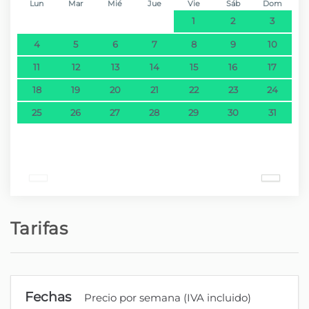
Lun
Mar
Mié
Jue
Vie
Sáb
Dom
1
2
3
Playa de arena - Praia Formosa
4,2 km
4
5
6
7
8
9
10
11
12
13
14
15
16
17
Playa de roca - Praia Formosa
4,2 km
18
19
20
21
22
23
24
Playa de roca - Complexo Balnear da
4,5 km
25
26
27
28
29
30
31
Barreirinha
Playa de roca - Complexo Balnear da
4,8 km
Doca do Cavacas
Playa de roca - Praia de Câmara de
6,9 km
Lobos (Vigário)
Tarifas
Parque - Parque Municipal do Monte
7,7 km
Fechas
Parque natural - Jardim Botânico da
8,5 km
Precio por semana (IVA incluido)