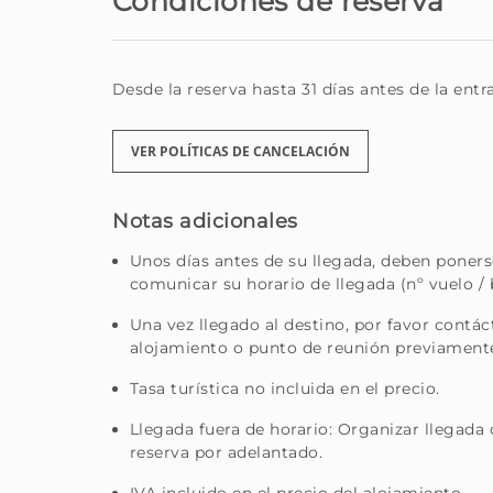
Condiciones de reserva
detalle para ser especial y acogedor.
Cada casa tiene su propia historia. Y cada invi
Desde la reserva hasta 31 días antes de la entr
Además del confort y la hospitalidad, tambié
alquiler de coches, reserva de actividades, 
pueda disfrutar de Madeira al máximo.
VER POLÍTICAS DE CANCELACIÓN
Sea un viajero en busca de un lugar especial 
Notas adicionales
dedicación, está en el lugar correcto.
Unos días antes de su llegada, deben poners
Amigo - Tu casa lejos de casa, en la hermosa i
comunicar su horario de llegada (nº vuelo / 
Una vez llegado al destino, por favor contác
alojamiento o punto de reunión previament
Tasa turística no incluida en el precio.
Llegada fuera de horario: Organizar llegada 
reserva por adelantado.