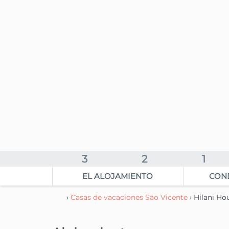
3
2
1
EL ALOJAMIENTO
CON
›
Casas de vacaciones São Vicente
› Hilani H