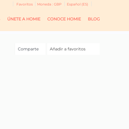
Favoritos
Moneda :
GBP
Español (ES)
S
ÚNETE A HOMIE
CONOCE HOMIE
BLOG
Comparte
Añadir a favoritos