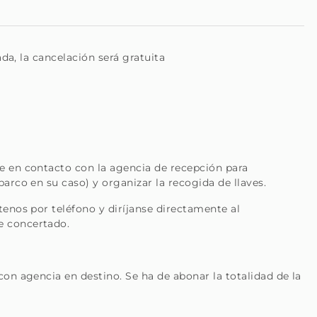
tado es recibido como un viejo amigo.
ada, la cancelación será gratuita
n ofrecemos, bajo solicitud, servicios adicionales como
experiencias personalizadas y mucho más - todo para que
o un propietario en busca de alguien que cuide su casa con
e en contacto con la agencia de recepción para
sla de Madeira
barco en su caso) y organizar la recogida de llaves.
tenos por teléfono y diríjanse directamente al
e concertado.
con agencia en destino. Se ha de abonar la totalidad de la