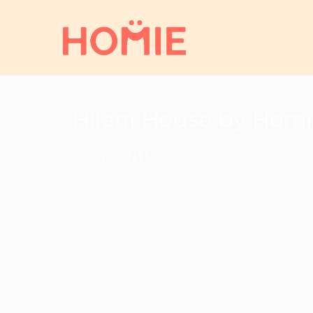
Hilani House by Hom
SÃO VICENTE -
CASA