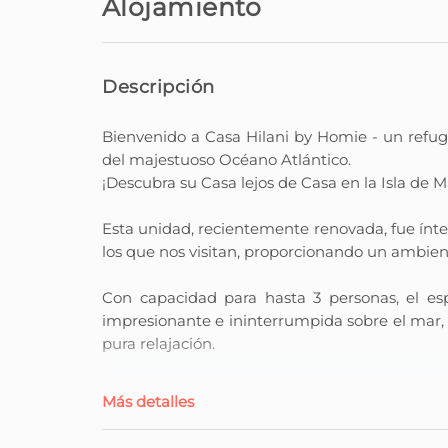
Alojamiento
Descripción
Bienvenido a Casa Hilani by Homie - un refugi
del majestuoso Océano Atlántico.
¡Descubra su Casa lejos de Casa en la Isla de M
Esta unidad, recientemente renovada, fue ínte
los que nos visitan, proporcionando un ambie
Con capacidad para hasta 3 personas, el esp
impresionante e ininterrumpida sobre el mar,
pura relajación.
Decorado con un diseño minimalista y armo
Más detalles
complementar la belleza natural que lo rodea.