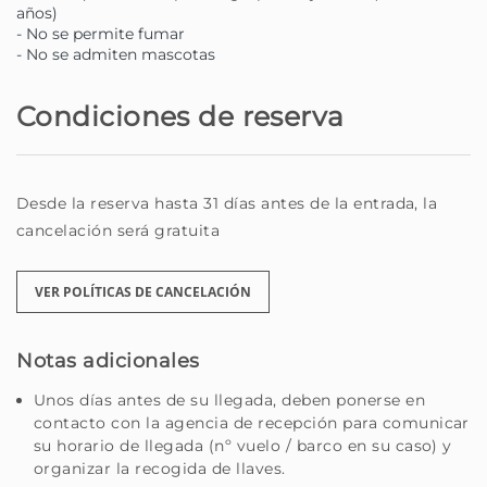
que aproveche Madeira al máximo.
años)
- No se permite fumar
Sea un viajero en busca de un rincón especial o un
- No se admiten mascotas
propietario en busca de quién cuide su casa con
dedicación, está en el lugar correcto.
Condiciones de reserva
Homie - Tu casa lejos de casa, en la hermosa isla de
Madeira.
Desde la reserva hasta 31 días antes de la entrada, la
cancelación será gratuita
VER POLÍTICAS DE CANCELACIÓN
Notas adicionales
Unos días antes de su llegada, deben ponerse en
contacto con la agencia de recepción para comunicar
su horario de llegada (nº vuelo / barco en su caso) y
organizar la recogida de llaves.