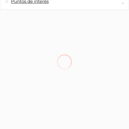
Puntos de interés
Distancias
Restaurante - A carreta
600 m
Cafetería - A Carreta
600 m
Cafetería - Gato legal coffe
3,3 km
Parque natural - Parque natural do
11,7 km
Paul da serra
Pueblo - Porto Moniz
16,7 km
Supermercado - Supermercado
17,3 km
esmeralda brilhante