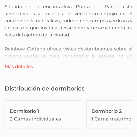
Situada en la encantadora Punta del Pargo, esta
acogedora casa rural es un verdadero refugio en el
corazón de la naturaleza, rodeada de campos verdosos y
un paisaje que invita a desacelerar y recargar energías,
lejos del ajetreo de la ciudad.
Rainbow Cottage ofrece vistas deslumbrantes sobre el
océano, perfectas para contemplar la puesta de sol
desde su mirador privado.
Más detalles
La propiedad incluye además una pequeña área
agrícola, con hierbas aromáticas, viña suspendida y
Distribución de dormitorios
árboles frutales, creando rincones frescos y relajantes,
ideales para quienes desean reconectarse con la
naturaleza en su estado más puro.
Dormitorio 1
Dormitorio 2
2 Camas individuales
1 Cama matrimoni
Con capacidad para cuatro personas, la casa dispone de
un dormitorio con cama de matrimonio y otro con dos
camas individuales, proporcionando comodidad y