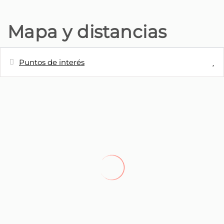
Mapa y distancias
Puntos de interés
Distancias
Estación de autobuses
70 m
Supermercado - Mercearia Onda
150 m
Limão
Restaurante - Restaurante Cabra
350 m
velha
Pueblo - Funchal
500 m