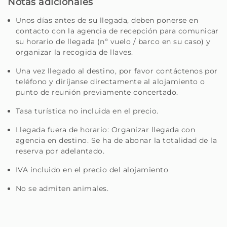
Notas adicionales
que pueda disfrutar de Madeira al máximo.
Unos días antes de su llegada, deben ponerse en
Sea un viajero en busca de un lugar especial o un
contacto con la agencia de recepción para comunicar
propietario en busca de alguien para cuidar su casa con
su horario de llegada (nº vuelo / barco en su caso) y
organizar la recogida de llaves.
dedicación, está en el lugar correcto.
Una vez llegado al destino, por favor contáctenos por
Homie - Tu casa lejos de casa, en la hermosa isla de
teléfono y diríjanse directamente al alojamiento o
Madeira
punto de reunión previamente concertado.
Tasa turística no incluida en el precio.
Llegada fuera de horario: Organizar llegada con
agencia en destino. Se ha de abonar la totalidad de la
reserva por adelantado.
IVA incluido en el precio del alojamiento
No se admiten animales.