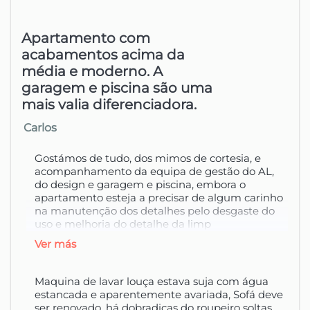
lavadora, tendedero y utensilios
domésticos, añade aún más
Apartamento com
comodidad a su estancia.
acabamentos acima da
El apartamento incluye una plaza de
média e moderno. A
aparcamiento privado en el edificio,
garagem e piscina são uma
accesible por ascensor, garantizando
mais valia diferenciadora.
facilidad y seguridad para quienes
opten por explorar Madeira en coche.
Carlos
Desde esta ubicación central, podrá en
Gostámos de tudo, dos mimos de cortesia, e
pocos minutos visitar la romántica
acompanhamento da equipa de gestão do AL,
parroquia del Monte, el pintoresco
do design e garagem e piscina, embora o
pueblo de Câmara de Lobos o el
apartamento esteja a precisar de algum carinho
na manutenção dos detalhes pelo desgaste do
impresionante mirador del Cabo Girão,
uso e melhoria do detalhe da limp
el acantilado más alto de Europa y el
segundo más grande del mundo. En
ver más
apenas 20 minutos, llega a Ponta do
Sol para contemplar una puesta de sol
Maquina de lavar louça estava suja com água
inolvidable, o si se aventura en los
estancada e aparentemente avariada, Sofá deve
senderos y levadas de la isla. Al norte,
ser renovado, há dobradiças do roupeiro soltas,