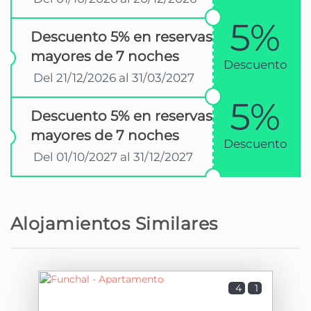
Campo de Golf - Santo da Serra Golf
21,9 km
5%
Club
Descuento 5% en reservas
mayores de 7 noches
Playa de arena - Praia de Machico
22 km
Descuento
Del 21/12/2026 al 31/03/2027
Playa de roca - Praia da Ponta do Sol
23,9 km
5%
Descuento 5% en reservas
mayores de 7 noches
Parque natural - Quinta do Santo da
24,8 km
Descuento
Serra
Del 01/10/2027 al 31/12/2027
Playa de roca - Praia da Madalena do
27,7 km
Mar
Alojamientos Similares
Playa de arena - Prainha
29,7 km
Playa de roca - Praia de São Vicente
34,5 km
4
1