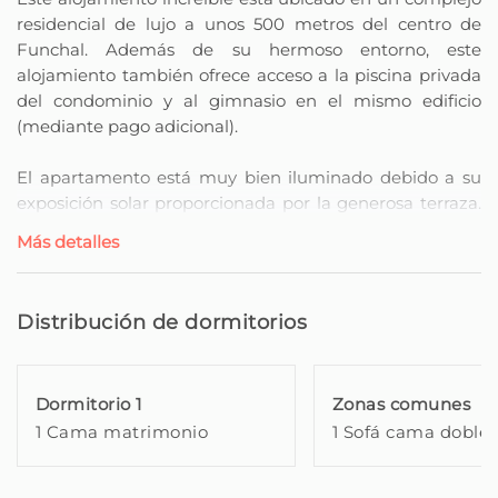
residencial de lujo a unos 500 metros del centro de
Funchal. Además de su hermoso entorno, este
alojamiento también ofrece acceso a la piscina privada
del condominio y al gimnasio en el mismo edificio
(mediante pago adicional).
El apartamento está muy bien iluminado debido a su
exposición solar proporcionada por la generosa terraza.
Esto es ideal para comidas, ocio o incluso para relajarse.
Más detalles
El balcón es común tanto para el dormitorio principal, la
sala de estar y también para las áreas de lavandería y
Distribución de dormitorios
cocina.
La habitación principal es ideal para una pareja, ya que
Dormitorio 1
Zonas comunes
tiene una cama de matrimonio y mucho espacio de
1 Cama matrimonio
1 Sofá cama doble
almacenamiento. La sala de estar, a su vez, puede
acomodar a un adulto o incluso a dos niños. También en
esta división, tenemos una pequeña, muy agradable y