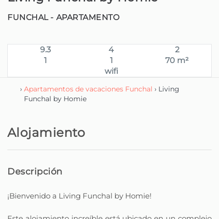
FUNCHAL -
APARTAMENTO
9.3
4
2
1
1
70 m²
wifi
›
Apartamentos de vacaciones Funchal
› Living
Funchal by Homie
Alojamiento
Descripción
¡Bienvenido a Living Funchal by Homie!
Este alojamiento increíble está ubicado en un complejo