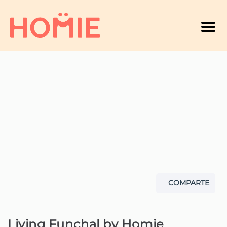
Men
COMPARTE
Living Funchal by Homie