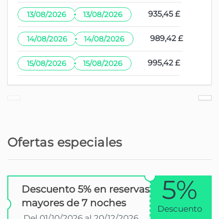
Playa de arena - Praia da Calheta
13,8 km
·
935,45 £
13/08/2026
13/08/2026
Parque natural - Parque Florestal do
14,8 km
·
989,42 £
14/08/2026
14/08/2026
Montado do Pereiro
·
995,42 £
15/08/2026
15/08/2026
Parque acuático - Aquaparque
16 km
Parque natural - Parque Natural do
17,5 km
Ribeiro Frio
Aeropuerto internacional - Aeroporto
17,6 km
Internacional da Madeira
Ofertas especiales
Playa de roca - Praia da Ribeira Brava
20 km
5%
Descuento 5% en reservas
Playa de arena - Praia da Ribeira
20 km
Brava
mayores de 7 noches
Descuento
Del 01/10/2026 al 20/12/2026