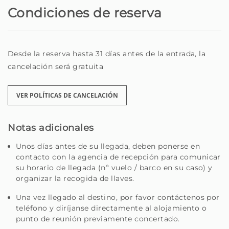
a su disposición, bajo solicitud, servicios adicionales
Condiciones de reserva
como alquiler de coches, reserva de actividades,
experiencias personalizadas y mucho más - todo para
que pueda disfrutar de Madeira al máximo.
Desde la reserva hasta 31 días antes de la entrada, la
Sea un viajero en busca de un lugar especial o un
cancelación será gratuita
propietario en busca de alguien para cuidar su casa con
dedicación, está en el lugar correcto.
VER POLÍTICAS DE CANCELACIÓN
Homie - Tu casa lejos de casa, en la hermosa isla de
Madeira
Notas adicionales
Unos días antes de su llegada, deben ponerse en
contacto con la agencia de recepción para comunicar
su horario de llegada (nº vuelo / barco en su caso) y
organizar la recogida de llaves.
Una vez llegado al destino, por favor contáctenos por
teléfono y diríjanse directamente al alojamiento o
punto de reunión previamente concertado.