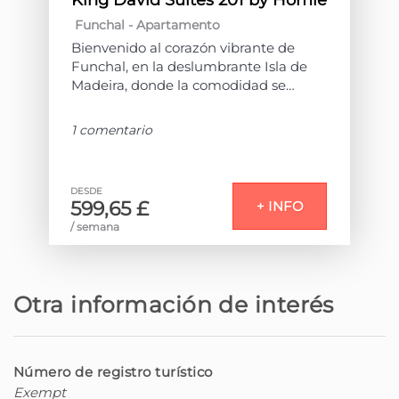
King David Suites 201 by Homie
Funchal -
Apartamento
Bienvenido al corazón vibrante de
Funchal, en la deslumbrante Isla de
Madeira, donde la comodidad se
encuentra con la sofisticación en King
David Suites.
1 comentario
Esta propiedad está compuesta por 9
unidades de alojamientos destinadas
DESDE
a la actividad de alojamiento local.
599,65 £
+ INFO
/ semana
Con una vista privilegiada sobre la
deslumbrante bahía del Funchal y el
vasto Océano Atlántico, cada unidad
de este alojamiento fue
Otra información de interés
meticulosamente diseñada con
acabados lujosos y un toque de cariño.
Nuestra atención al detalle se refleja
Número de registro turístico
en los interiores elegantes,
Exempt