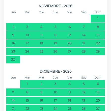
Playa de arena - Praia da Calheta
33 km
NOVIEMBRE - 2026
Lun
Mar
Mié
Jue
Vie
Sáb
Dom
Playa de arena - Praia de Seixal
41,8 km
1
2
3
4
5
6
7
8
9
10
11
12
13
14
15
16
17
18
19
20
21
22
23
24
25
26
27
28
29
30
DICIEMBRE - 2026
Lun
Mar
Mié
Jue
Vie
Sáb
Dom
1
2
3
4
5
6
7
8
9
10
11
12
13
14
15
16
17
18
19
20
21
22
23
24
25
26
27