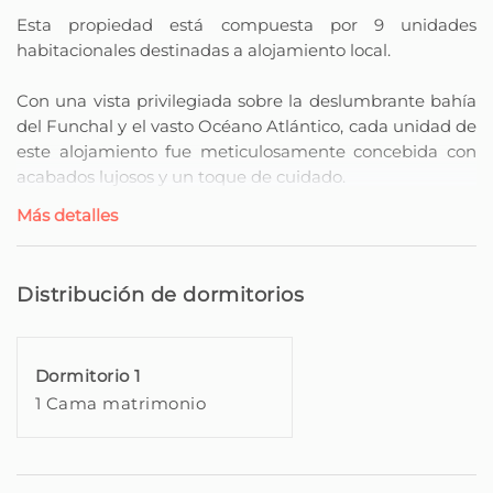
Esta propiedad está compuesta por 9 unidades
habitacionales destinadas a alojamiento local.
Con una vista privilegiada sobre la deslumbrante bahía
del Funchal y el vasto Océano Atlántico, cada unidad de
este alojamiento fue meticulosamente concebida con
acabados lujosos y un toque de cuidado.
Más detalles
Nuestra atención al detalle se refleja en interiores
elegantes, proporcionando una atmósfera acogedora
que complementa la energía vibrante de la ciudad.
Distribución de dormitorios
Con su proximidad a la famosa Avenida del Mar, el King
David Suites ofrece una experiencia única,
Dormitorio 1
sumergiéndolo en el calor y en la vida cotidiana de la
1 Cama matrimonio
ciudad.
Para garantizar su comodidad, tendrá un ascensor
moderno que permite el acceso a todos los pisos del