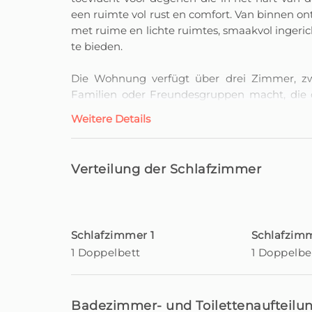
een ruimte vol rust en comfort. Van binnen ont
met ruime en lichte ruimtes, smaakvol ingeri
te bieden.
Die Wohnung verfügt über drei Zimmer, zw
Familien oder Freundesgruppen macht, die 
Küche und das Wohnzimmer in einem offe
Weitere Details
natürlichem Licht umgeben und bieten eine
einfach zum gemeinsamen Teilen von Momen
Verteilung der Schlafzimmer
Die Lage ist unschlagbar: nur wenige Schritte
entfernt, aber dabei die Ruhe und Privatsph
Heimat erhofft. Das Gebäude verfügt über 
diejenigen, die ein Auto mieten und jeden
Schlafzimmer 1
Schlafzim
möchten.
1 Doppelbett
1 Doppelbe
Der Recanto da Princesa ist auch der perfe
Autominuten können Sie die romantische Zon
den beeindruckenden Aussichtspunkt Cabo 
Badezimmer- und Toilettenaufteilu