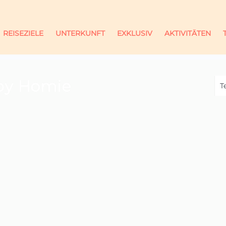
REISEZIELE
UNTERKUNFT
EXKLUSIV
AKTIVITÄTEN
 by Homie
T