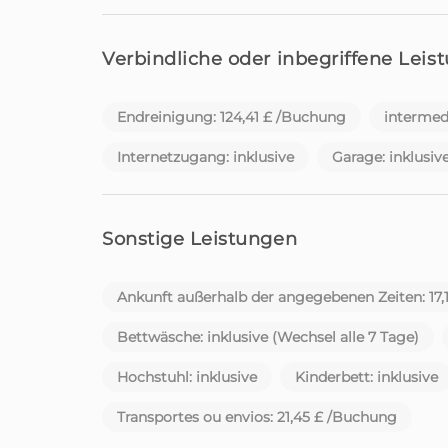
So entstand Homie. Mehr als nur ein neuer Nam
Verbindliche oder inbegriffene Leis
Jeder Aufenthalt wird bis ins Detail geplant,
hat seine eigene Geschichte. Und jeder Gast w
Endreinigung: 124,41 £ /Buchung
intermed
Über Komfort und Gastfreundschaft hinaus b
Internetzugang: inklusive
Garage: inklusiv
Autovermietung, Aktivitätsreservierungen, per
Madeira maximal genießen können.
Sei ein Reisender auf der Suche nach eine
Sonstige Leistungen
sucht, der sich mit Hingabe um sein Zuhause k
Bitte beachten Sie, dass der Check-in nach 22
Ankunft außerhalb der angegebenen Zeiten: 17
Bettwäsche: inklusive (Wechsel alle 7 Tage)
Homie - Dein Zuhause fern von Zuhause auf de
Hochstuhl: inklusive
Kinderbett: inklusive
Transportes ou envios: 21,45 £ /Buchung