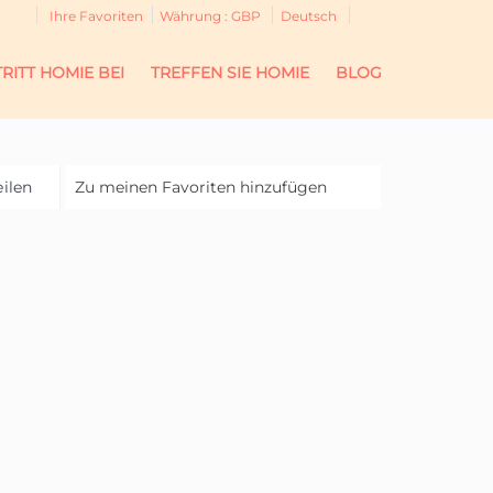
Ihre Favoriten
Währung :
GBP
Deutsch
TRITT HOMIE BEI
TREFFEN SIE HOMIE
BLOG
eilen
Zu meinen Favoriten hinzufügen