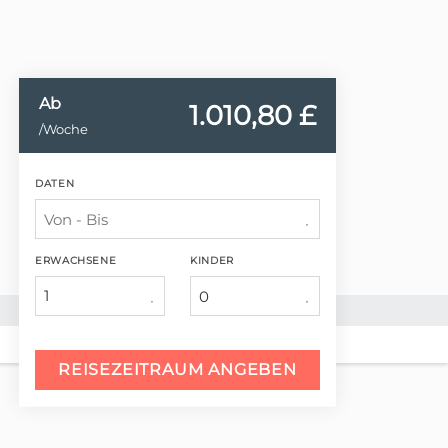
Ab
1.010,
80 £
/Woche
DATEN
ERWACHSENE
KINDER
1
REISEZEITRAUM ANGEBEN