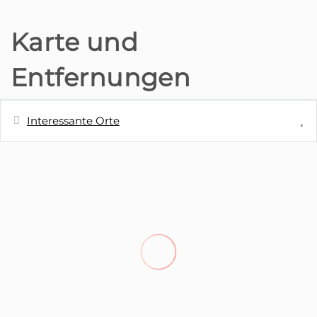
Karte und
Entfernungen
Interessante Orte
Entfernung
Cafeteria - Golden Gate Grand Café
44 m
Nächstes Restaurant - Konsai Sushi
50 m
Nächstes Restaurant - Restaurante
100 m
Informal