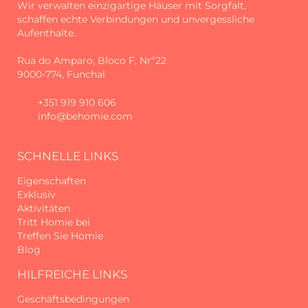
Wir verwalten einzigartige Häuser mit Sorgfalt,
Kurzurlaub, eine Geschäftsreise oder
schaffen echte Verbindungen und unvergessliche
ein Familienabenteuer, die King David
Aufenthalte.
Suites bieten den gesamten Komfort
und die Annehmlichkeiten, die
Rua do Amparo, Bloco F, Nrº22
notwendig sind, um ein wirklich
9000-774, Funchal
unvergessliches Erlebnis auf Madeira
zu garantieren.
+351 919 910 606
info@behomie.com
Seit 2017 haben wir das Privileg,
Reisende aus der ganzen Welt auf
unserer geliebten Insel Madeira zu
SCHNELLE LINKS
empfangen, mit dem Versprechen,
unvergessliche Erlebnisse und einen
Eigenschaften
Service von Spitzenqualität zu bieten.
Exklusiv
Aktivitäten
Tritt Homie bei
Wir begannen als Madeira Sun Travel,
Treffen Sie Homie
ein Name, der die Sonne, den Komfort
Blog
und den einladenden Geist
widerspiegelte, der uns immer
HILFREICHE LINKS
geleitet hat.
Geschäftsbedingungen