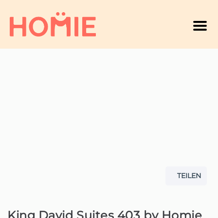
Men
TEILEN
King David Suites 403 by Homie