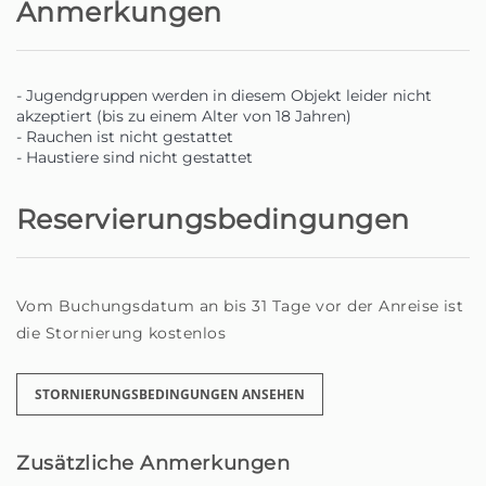
sucht, der sich mit Hingabe um sein Zuhause kümmert,
Anmerkungen
Sie sind hier genau richtig.
Homie — Dein Zuhause fern von Zuhause auf der
- Jugendgruppen werden in diesem Objekt leider nicht
wunderschönen Insel Madeira.
akzeptiert (bis zu einem Alter von 18 Jahren)
- Rauchen ist nicht gestattet
- Haustiere sind nicht gestattet
Reservierungsbedingungen
Vom Buchungsdatum an bis 31 Tage vor der Anreise ist
die Stornierung kostenlos
STORNIERUNGSBEDINGUNGEN ANSEHEN
Zusätzliche Anmerkungen