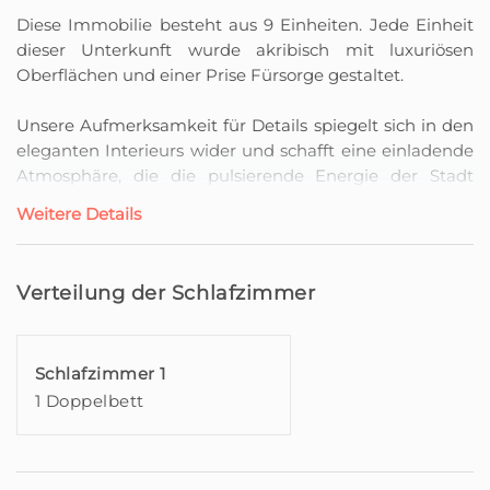
Diese Immobilie besteht aus 9 Einheiten. Jede Einheit
dieser Unterkunft wurde akribisch mit luxuriösen
Oberflächen und einer Prise Fürsorge gestaltet.
Unsere Aufmerksamkeit für Details spiegelt sich in den
eleganten Interieurs wider und schafft eine einladende
Atmosphäre, die die pulsierende Energie der Stadt
ergänzt.
Weitere Details
Durch seine Nähe zur berühmten Meeresallee bietet
das King David Suites ein einzigartiges Erlebnis und
Verteilung der Schlafzimmer
lässt Sie in die Wärme und das tägliche Leben der Stadt
eintauchen.
Schlafzimmer 1
Um Ihr Komfort zu gewährleisten, verfügt es über einen
1 Doppelbett
modernen Aufzug, der Zugang zu allen Etagen des
Gebäudes bietet.
Jede Einheit verfügt über eine Küchenzeile, die es
Ihnen ermöglicht, Mahlzeiten in der Bequemlichkeit