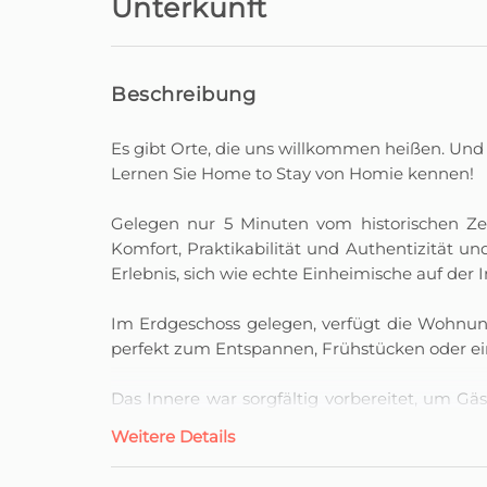
Unterkunft
Beschreibung
Es gibt Orte, die uns willkommen heißen. Und 
Lernen Sie Home to Stay von Homie kennen!
Gelegen nur 5 Minuten vom historischen Zen
Komfort, Praktikabilität und Authentizität u
Erlebnis, sich wie echte Einheimische auf der I
Im Erdgeschoss gelegen, verfügt die Wohnung
perfekt zum Entspannen, Frühstücken oder e
Das Innere war sorgfältig vorbereitet, um G
mit Doppelbetten, ein Zimmer mit einem Ein
Weitere Details
und vollständig ausgestattete Küche und 
Wohnzimmer in einer harmonischen und hell