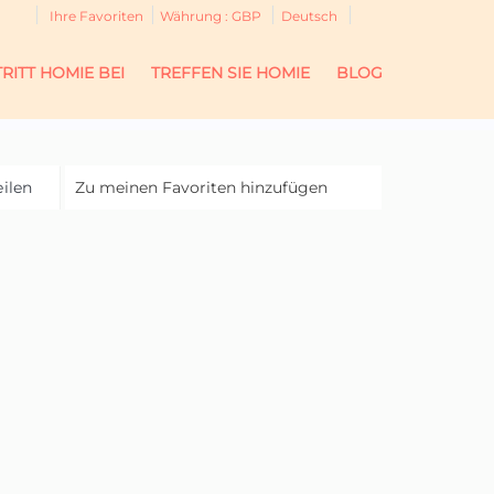
Ihre Favoriten
Währung :
GBP
Deutsch
TRITT HOMIE BEI
TREFFEN SIE HOMIE
BLOG
eilen
Zu meinen Favoriten hinzufügen