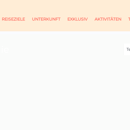
REISEZIELE
UNTERKUNFT
EXKLUSIV
AKTIVITÄTEN
ie
T