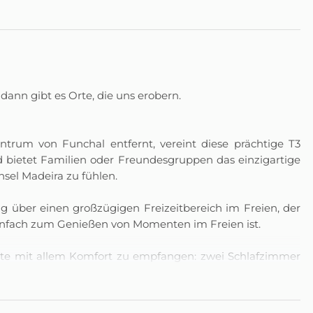
dann gibt es Orte, die uns erobern.
trum von Funchal entfernt, vereint diese prächtige T3
nd bietet Familien oder Freundesgruppen das einzigartige
nsel Madeira zu fühlen.
 über einen großzügigen Freizeitbereich im Freien, der
infach zum Genießen von Momenten im Freien ist.
äste mit allem Komfort zu empfangen: zwei Schlafzimmer
zelbett, ein Badezimmer mit Badewanne, eine praktische
ein offenes Wohngebiet, das den Essbereich und das
en Umgebung integriert.