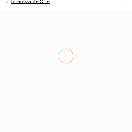
Interessante Orte
Entfernung
Cafeteria - Bar Ingriota
100 m
Nächste Einkaufsmöglichkeit -
2,3 km
Supermercado Amanhecer
Nächste Stadt - Vila da Ponta do Sol
2,4 km
Entfernung zum Kiesstrand - Praia da
2,8 km
Ponta do Sol
Nächstes Restaurant - Steak and Sun
2,9 km
Nächster Sandstrand - Praia da
12,2 km
Calheta