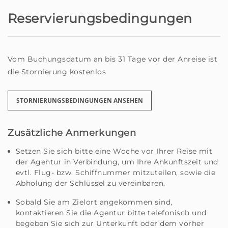
Reservierungsbedingungen
Über Komfort und Gastfreundschaft hinaus bieten wir
auf Anfrage zusätzliche Dienstleistungen wie
Autovermietung, Aktivitätsreservierungen,
personalisierte Erlebnisse und vieles mehr - alles, damit
Vom Buchungsdatum an bis 31 Tage vor der Anreise ist
Sie Madeira maximal genießen können.
die Stornierung kostenlos
Sei ein Reisender auf der Suche nach einem
besonderen Ort oder ein Hausbesitzer, der jemanden
STORNIERUNGSBEDINGUNGEN ANSEHEN
sucht, der sich mit Hingabe um sein Zuhause kümmert,
Sie sind hier genau richtig.
Zusätzliche Anmerkungen
Wir informieren Sie, dass Check-ins nach 22:00 Uhr eine
Setzen Sie sich bitte eine Woche vor Ihrer Reise mit
zusätzliche Gebühr von 20 € haben, die bei der Ankunft
der Agentur in Verbindung, um Ihre Ankunftszeit und
an unseren Gastgeber zu zahlen ist.
evtl. Flug- bzw. Schiffnummer mitzuteilen, sowie die
Abholung der Schlüssel zu vereinbaren.
Homie - Dein Zuhause fern von Zuhause auf der
Sobald Sie am Zielort angekommen sind,
schönen Insel Madeira.
kontaktieren Sie die Agentur bitte telefonisch und
begeben Sie sich zur Unterkunft oder dem vorher