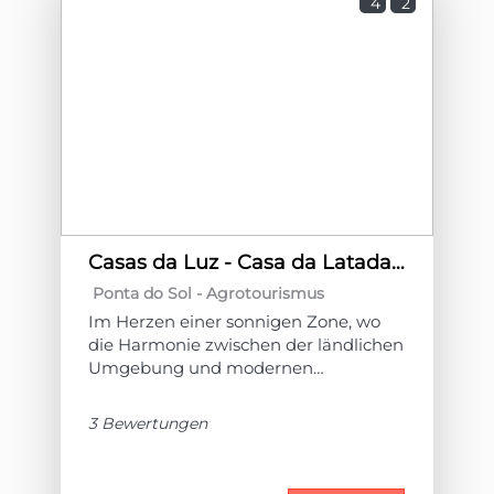
4
2
Casas da Luz - Casa da Latada by Homie
Ponta do Sol -
Agrotourismus
Im Herzen einer sonnigen Zone, wo
die Harmonie zwischen der ländlichen
Umgebung und modernen
Annehmlichkeiten sich vereinen, um
ein einzigartiges Erlebnis des
3 Bewertungen
Landtourismus zu schaffen, heißen wir
Sie herzlich willkommen in den Casas
da Luz!