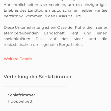
Annehmlichkeiten sich vereinen, um ein einzigartiges
Erlebnis des Landtourismus zu schaffen, heißen wir Sie
herzlich willkommen in den Casas da Luz!
Diese Unternehmung ist ein Oase der Ruhe, die in einer
atemberaubenden Landschaft liegt und einen
spektakulären Blick auf das Meer und die
majestätischen umliegenden Berge bietet.
Es wird geschätzt, dass das Stammhaus dieses
Weitere Details
Unternehmens bereits im 19. Jahrhundert, um das Jahr
1880, gebaut wurde und 1934 Rekonstruktionsarbeiten
unterzogen wurde.
Verteilung der Schlafzimmer
In den 70er Jahren des 20. Jahrhunderts wurde das
Haus von Agostinha da Luz erworben und dort
wuchsen bis heute drei Generationen dieser Familie
Schlafzimmer 1
heran. Es ist zu Ehren dieser Matriarchin, dass der Name
1 Doppelbett
Casas da Luz entstand. Zwischen 2020 und 2023 wurde
dieser Raum der Erinnerungen und Tradition,